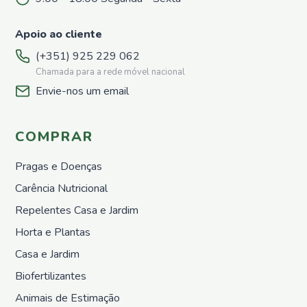
a
Utilizar
Apoio ao cliente
Para
Diluir
(+351) 925 229 062
Chamada para a rede móvel nacional
Biofertilizantes
Envie-nos um email
Animais
de
Estimação
COMPRAR
PetLine
Produtos
Pragas e Doenças
de
Carência Nutricional
Higiene
Alimentação
Repelentes Casa e Jardim
Animal
Horta e Plantas
Mercearia
Casa e Jardim
Chás e
Infusões
Biofertilizantes
Animais de Estimação