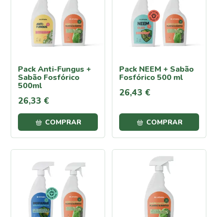
Proteção
Contra
Calor e
Seca
Cochonilha
Pack Anti-Fungus +
Pack NEEM + Sabão
Lagartas
Sabão Fosfórico
Fosfórico 500 ml
Oídio
500ml
26
,
43
€
Pulgões
26
,
33
€
(Afídeos)
Míldio
COMPRAR
COMPRAR
Podridão
Radicular
Traça
da
Couve
Ferrugem
Escaravelho
da Batata