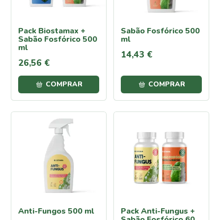
Fumagina
Mosca
Pack Biostamax +
Sabão Fosfórico 500
Branca
Sabão Fosfórico 500
ml
ml
Carência
14
,
43
€
Nutricional
26
,
56
€
Carência
de
COMPRAR
COMPRAR
Ferro
Carência
de
Potássio
Carência
de
Fósforo
Carência
de
Magnésio
Carência
Anti-Fungos 500 ml
Pack Anti-Fungus +
de
Sabão Fosfórico 60