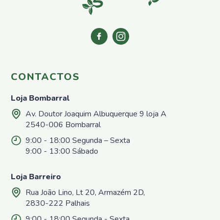
Nemátodos
Armadilhas
Matéria
Orgânica
Líquida
Acessórios
CONTACTOS
Repelentes
em Placas
Loja Bombarral
Pronto
Av. Doutor Joaquim Albuquerque 9 loja A
a
utilizar
2540-006 Bombarral
Casa e
9:00 - 18:00 Segunda – Sexta
Jardim
9:00 - 13:00 Sábado
Repelentes
Casa
Loja Barreiro
Controlo
Rua João Lino, Lt 20, Armazém 2D,
de
2830-222 Palhais
Poeiras
Pronto
9:00 - 18:00 Segunda - Sexta