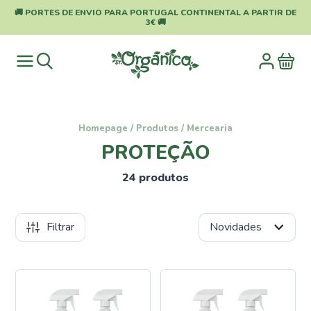
🚚 PORTES DE ENVIO PARA PORTUGAL CONTINENTAL A PARTIR DE
3€ 🚚
Homepage
/
Produtos
/
Mercearia
PROTEÇÃO
24 produtos
Filtrar
Categorias
Pragas
e
Doenças