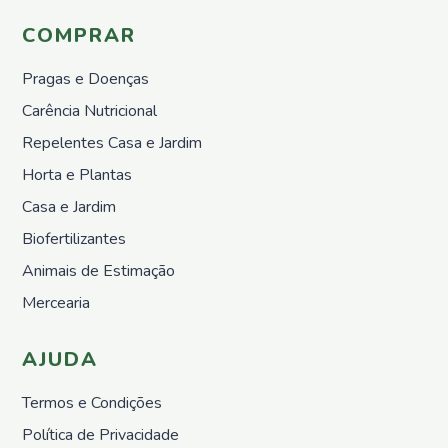
Repelentes
para
COMPRAR
pombos
Horta e
Pragas e Doenças
Plantas
Carência Nutricional
Sementes
Repelentes Casa e Jardim
Adubos
Orgânicos
Horta e Plantas
Sólidos
Casa e Jardim
Adubos
Orgânicos
Biofertilizantes
Liquídos
Animais de Estimação
Proteção
Mercearia
Repelentes
Horta
AJUDA
Nutrição
Growth
Termos e Condições
&
Protect
Política de Privacidade