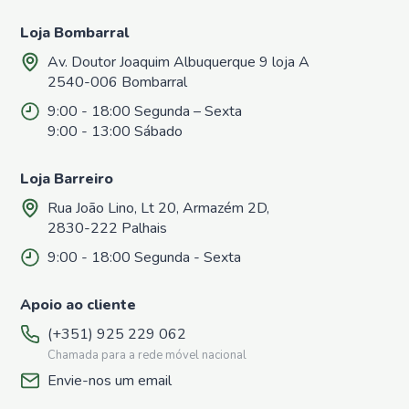
Azoto
Loja Bombarral
Repelentes
Casa e
Av. Doutor Joaquim Albuquerque 9 loja A
Jardim
2540-006 Bombarral
Repelentes
9:00 - 18:00 Segunda – Sexta
de
9:00 - 13:00 Sábado
Formigas
Repelentes
para
Loja Barreiro
Répteis,
Rua João Lino, Lt 20, Armazém 2D,
Sardões e
Lagartixas
2830-222 Palhais
Repelentes
9:00 - 18:00 Segunda - Sexta
para
Caracóis e
Apoio ao cliente
Lesmas
Repelentes
(+351) 925 229 062
para afastar
Chamada para a rede móvel nacional
cães e
Envie-nos um email
gatos