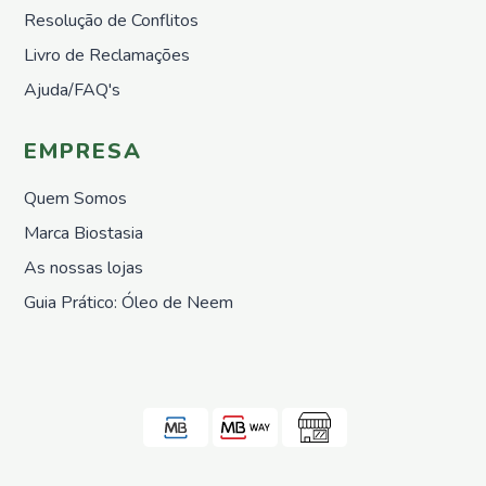
Nemátodos
Resolução de Conflitos
Armadilhas
Livro de Reclamações
Matéria
Ajuda/FAQ's
Orgânica
Líquida
Acessórios
EMPRESA
Repelentes
Quem Somos
em Placas
Pronto
Marca Biostasia
a
As nossas lojas
utilizar
Guia Prático: Óleo de Neem
Casa e
Jardim
Repelentes
Casa
Controlo
de
Poeiras
Pronto