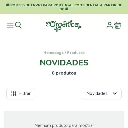
🚚 PORTES DE ENVIO PARA PORTUGAL CONTINENTAL A PARTIR DE
3€ 🚚
Homepage
/
Produtos
NOVIDADES
0 produtos
Filtrar
Categorias
Pragas
e
Nenhum produto para mostrar
Doenças