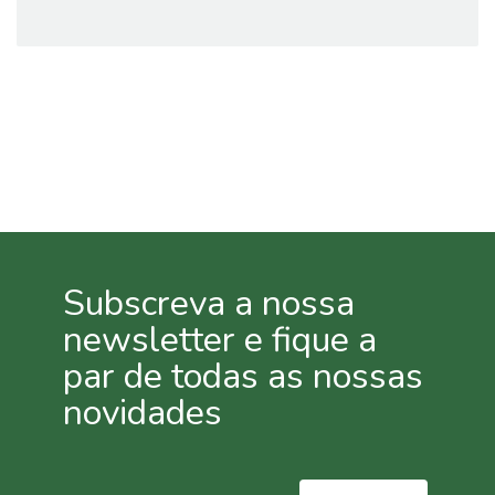
Proteção
Contra
Calor e
Seca
Cochonilha
Lagartas
Oídio
Pulgões
(Afídeos)
Míldio
Subscreva a nossa
Podridão
newsletter e fique a
Radicular
Traça
par de todas as nossas
da
novidades
Couve
Ferrugem
Escaravelho
da Batata