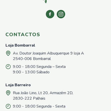
Nemátodos
Armadilhas
Matéria
Orgânica
Líquida
Acessórios
CONTACTOS
Repelentes
Loja Bombarral
em Placas
Pronto
Av. Doutor Joaquim Albuquerque 9 loja A
a
2540-006 Bombarral
utilizar
9:00 - 18:00 Segunda – Sexta
Casa e
9:00 - 13:00 Sábado
Jardim
Repelentes
Loja Barreiro
Casa
Rua João Lino, Lt 20, Armazém 2D,
Controlo
de
2830-222 Palhais
Poeiras
9:00 - 18:00 Segunda - Sexta
Pronto