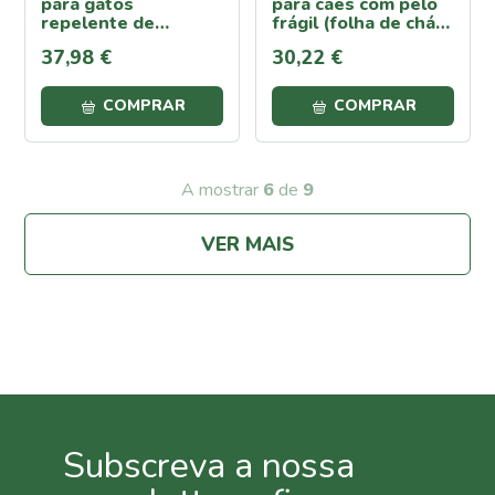
para gatos
para cães com pelo
Azoto
repelente de
frágil (folha de chá)
insetos 150 ml
250 ml
Repelentes
37
,
98
€
30
,
22
€
Casa e
Jardim
COMPRAR
COMPRAR
Repelentes
de
Formigas
A mostrar
6
de
9
Repelentes
para
Répteis,
VER MAIS
Sardões e
Lagartixas
Repelentes
para
Caracóis e
Lesmas
Repelentes
para afastar
cães e
Subscreva a nossa
gatos