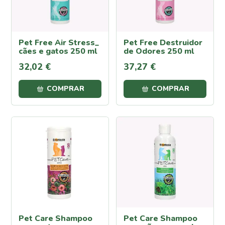
Fumagina
Mosca
Branca
Pet Free Air Stress_
Pet Free Destruidor
cães e gatos 250 ml
de Odores 250 ml
Carência
Nutricional
32
,
02
€
37
,
27
€
Carência
de
COMPRAR
COMPRAR
Ferro
Carência
de
Potássio
Carência
de
Fósforo
Carência
de
Magnésio
Carência
Pet Care Shampoo
Pet Care Shampoo
de