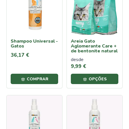
Proteção
Contra
Calor e
Seca
Cochonilha
Shampoo Universal -
Areia Gato
Lagartas
Gatos
Aglomerante Care +
Oídio
de bentonite natural
36
,
17
€
Pulgões
desde
(Afídeos)
9
,
99
€
Míldio
COMPRAR
OPÇÕES
Podridão
Radicular
Traça
da
Couve
Ferrugem
Escaravelho
da Batata