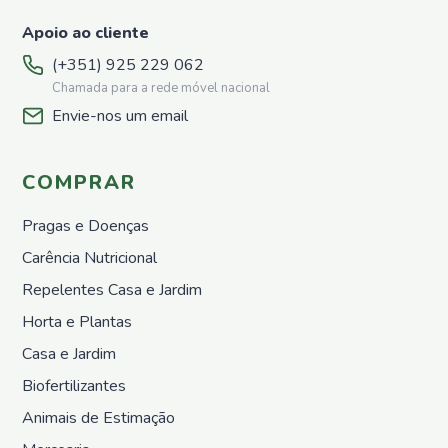
a
Apoio ao cliente
Utilizar
Para
(+351) 925 229 062
Diluir
Chamada para a rede móvel nacional
Biofertilizantes
Envie-nos um email
Animais
de
Estimação
COMPRAR
PetLine
Pragas e Doenças
Produtos
de
Carência Nutricional
Higiene
Repelentes Casa e Jardim
Alimentação
Horta e Plantas
Animal
Mercearia
Casa e Jardim
Chás e
Biofertilizantes
Infusões
Animais de Estimação