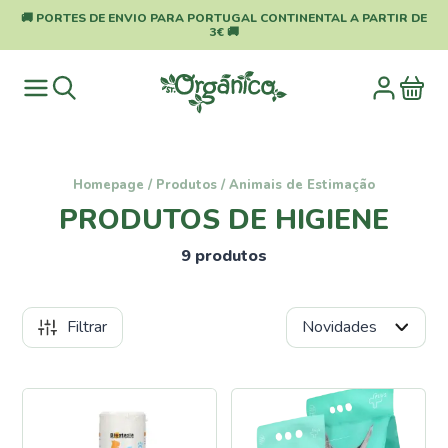
🚚 PORTES DE ENVIO PARA PORTUGAL CONTINENTAL A PARTIR DE
3€ 🚚
Homepage
/
Produtos
/
Animais de Estimação
PRODUTOS DE HIGIENE
9 produtos
Filtrar
Categorias
Pragas
e
Doenças