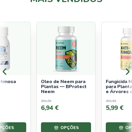
Mimosa
Óleo de Neem para
Fungicida N
Plantas — BProtect
para Planta
Neem
e Árvores d
Anti-Fungo
desde
desde
6
,
94
€
5
,
99
€
PÇÕES
OPÇÕES
OP