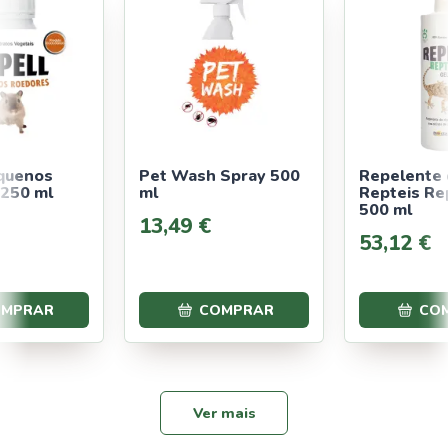
quenos
Pet Wash Spray 500
Repelente
250 ml
ml
Repteis Repel
500 ml
13
,
49
€
53
,
12
€
MPRAR
COMPRAR
CO
Ver mais