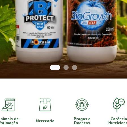
nimais de
Pragas e
Carência
Mercearia
Estimação
Doenças
Nutricion