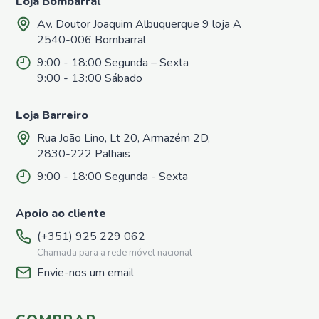
Loja Bombarral
Matéria
Av. Doutor Joaquim Albuquerque 9 loja A
Orgânica
2540-006 Bombarral
Líquida
9:00 - 18:00 Segunda – Sexta
Acessórios
9:00 - 13:00 Sábado
Repelentes
em Placas
Loja Barreiro
Pronto
a
Rua João Lino, Lt 20, Armazém 2D,
utilizar
2830-222 Palhais
Casa e
9:00 - 18:00 Segunda - Sexta
Jardim
Repelentes
Apoio ao cliente
Casa
(+351) 925 229 062
Controlo
de
Chamada para a rede móvel nacional
Poeiras
Envie-nos um email
Pronto
a
Utilizar