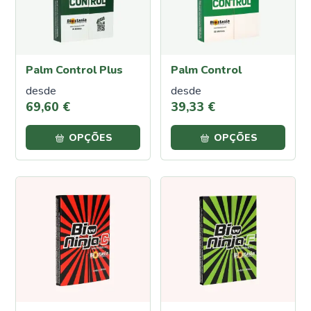
Contra
Calor e
Seca
Cochonilha
Palm Control Plus
Palm Control
Lagartas
desde
desde
Oídio
69
,
60
€
39
,
33
€
Pulgões
(Afídeos)
OPÇÕES
OPÇÕES
Míldio
Podridão
Radicular
Traça
da
Couve
Ferrugem
Escaravelho
da Batata
Fumagina