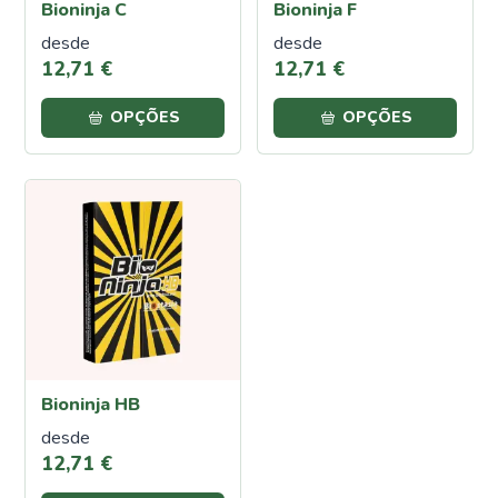
Bioninja C
Bioninja F
Mosca
Branca
desde
desde
12
,
71
€
12
,
71
€
Carência
Nutricional
OPÇÕES
OPÇÕES
Carência
de
Ferro
Carência
de
Potássio
Carência
de
Fósforo
Carência
de
Magnésio
Bioninja HB
Carência
desde
de
12
,
71
€
Azoto
Repelentes