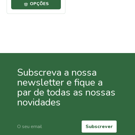
OPÇÕES
Casa e
Jardim
Repelentes
de
Formigas
Repelentes
para
Répteis,
Sardões e
Lagartixas
Subscreva a nossa
Repelentes
para
newsletter e fique a
Caracóis e
Lesmas
par de todas as nossas
Repelentes
novidades
para afastar
cães e
gatos
Repelentes
Subscrever
para
pombos