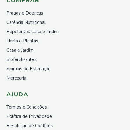
COMPRAR
Para
Diluir
Pragas e Doenças
Biofertilizantes
Carência Nutricional
Animais
Repelentes Casa e Jardim
de
Estimação
Horta e Plantas
PetLine
Casa e Jardim
Produtos
Biofertilizantes
de
Higiene
Animais de Estimação
Alimentação
Mercearia
Animal
Mercearia
AJUDA
Chás e
Infusões
Termos e Condições
Política de Privacidade
Resolução de Conflitos
Marcas