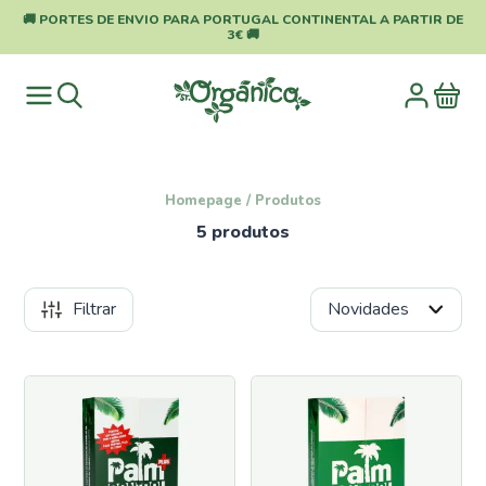
🚚 PORTES DE ENVIO PARA PORTUGAL CONTINENTAL A PARTIR DE
3€ 🚚
Homepage
/
Produtos
5 produtos
Filtrar
Categorias
Pragas
e
Doenças
Proteção