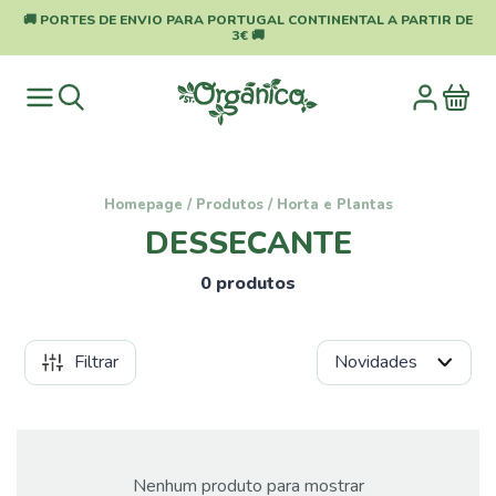
🚚 PORTES DE ENVIO PARA PORTUGAL CONTINENTAL A PARTIR DE
3€ 🚚
Homepage
/
Produtos
/
Horta e Plantas
DESSECANTE
0 produtos
Filtrar
Categorias
Pragas
e
Nenhum produto para mostrar
Doenças