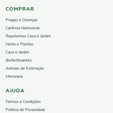
Repelentes
para
COMPRAR
pombos
Horta e
Pragas e Doenças
Plantas
Carência Nutricional
Sementes
Repelentes Casa e Jardim
Adubos
Orgânicos
Horta e Plantas
Sólidos
Casa e Jardim
Adubos
Orgânicos
Biofertilizantes
Liquídos
Animais de Estimação
Proteção
Mercearia
Repelentes
Horta
AJUDA
Nutrição
Growth
Termos e Condições
&
Protect
Política de Privacidade