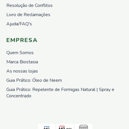
Nemátodos
Resolução de Conflitos
Armadilhas
Livro de Reclamações
Matéria
Ajuda/FAQ's
Orgânica
Líquida
Acessórios
EMPRESA
Repelentes
Quem Somos
em Placas
Pronto
Marca Biostasia
a
As nossas lojas
utilizar
Guia Prático: Óleo de Neem
Casa e
Jardim
Guia Prático: Repelente de Formigas Natural | Spray e
Repelentes
Concentrado
Casa
Controlo
de
Poeiras
Pronto