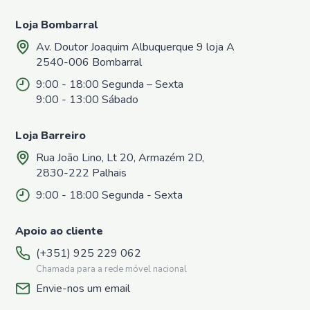
Azoto
Loja Bombarral
Repelentes
Casa e
Av. Doutor Joaquim Albuquerque 9 loja A
Jardim
2540-006 Bombarral
Repelentes
9:00 - 18:00 Segunda – Sexta
de
9:00 - 13:00 Sábado
Formigas
Repelentes
para
Loja Barreiro
Répteis,
Rua João Lino, Lt 20, Armazém 2D,
Sardões e
Lagartixas
2830-222 Palhais
Repelentes
9:00 - 18:00 Segunda - Sexta
para
Caracóis e
Apoio ao cliente
Lesmas
Repelentes
(+351) 925 229 062
para afastar
Chamada para a rede móvel nacional
cães e
Envie-nos um email
gatos