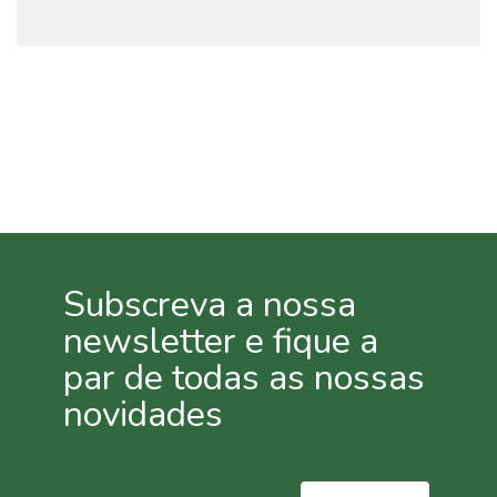
Proteção
Contra
Calor e
Seca
Cochonilha
Lagartas
Oídio
Pulgões
(Afídeos)
Míldio
Subscreva a nossa
Podridão
newsletter e fique a
Radicular
Traça
par de todas as nossas
da
novidades
Couve
Ferrugem
Escaravelho
da Batata