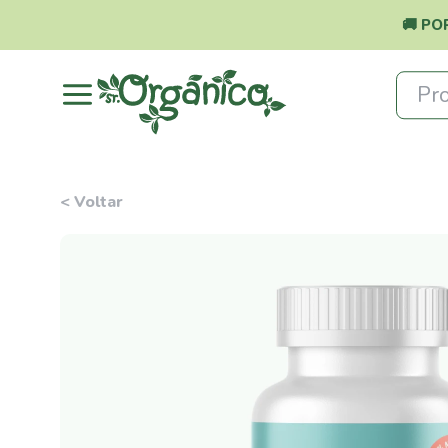
🚚 PO
Pro
< Voltar