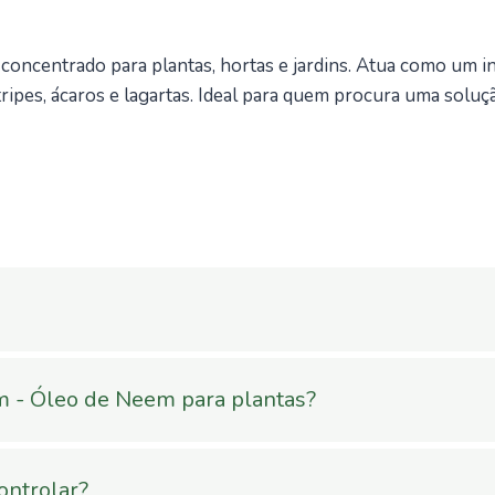
ncentrado para plantas, hortas e jardins. Atua como um ins
ripes, ácaros e lagartas. Ideal para quem procura uma soluç
, Hortas e Jardins
 - Óleo de Neem para plantas?
a plantas é um
óleo de neem para plantas
, indicado para
- Óleo de Neem para plantas garante que os nutrientes esse
ase de óleo de tecidos vegetais e emulsionantes orgânicos aj
tema radicular limitam a absorção. Essa solução nutritiva 
ontrolar?
ntes e saudáveis.