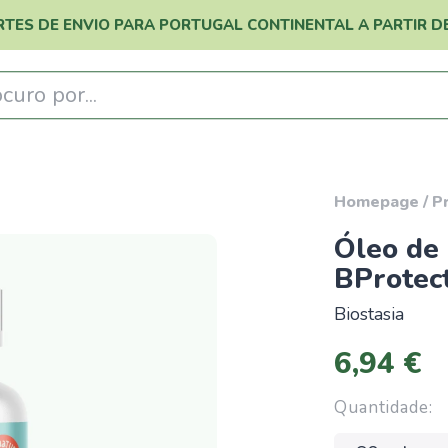
RTES DE ENVIO PARA PORTUGAL CONTINENTAL A PARTIR DE
curo por...
Homepage
/
P
Óleo de
BProtec
Biostasia
6,94 €
Quantidade: