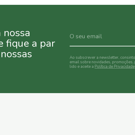
a nossa
e fique a par
 nossas
Ao subscrever a newsletter, consint
email sobre novidades, promoções, 
lido e aceite a
Política de Privacidade