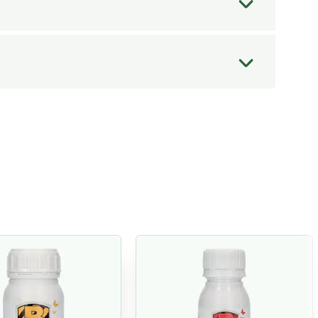
os 25 ºC e ficar mais espesso, pode