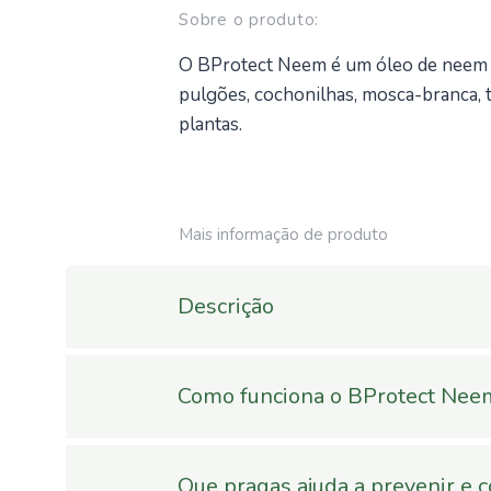
Sobre o produto:
O BProtect Neem é um óleo de neem co
pulgões, cochonilhas, mosca-branca, t
plantas.
Mais informação de produto
Descrição
Óleo de Neem para Plantas
Como funciona o BProtect Neem
O BProtect Neem - Óleo de Neem par
A adubação foliar com BProtect Neem 
plantas ornamentais. A sua fórmula à b
planta, mesmo quando problemas no sis
Que pragas ajuda a prevenir e c
promovendo folhas mais limpas, brilha