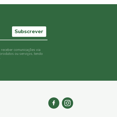
Subscrever
o receber comunicações via
produtos ou serviços, tendo
.