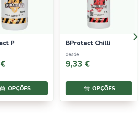
ect P
BProtect Chilli
desde
€
9
,
33
€
OPÇÕES
OPÇÕES