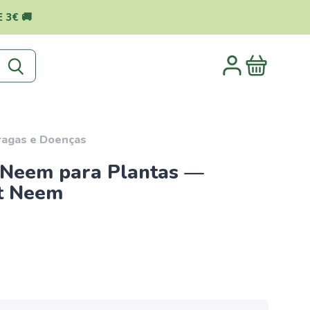
 3€ 🚚
ragas e Doenças
 Neem para Plantas —
t Neem