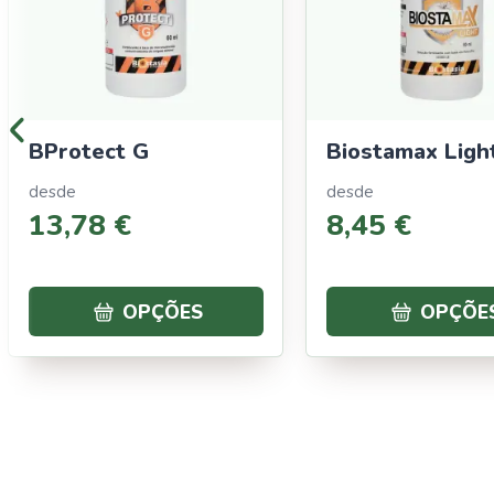
BProtect G
Biostamax Ligh
desde
desde
13
,
78
€
8
,
45
€
OPÇÕES
OPÇÕE