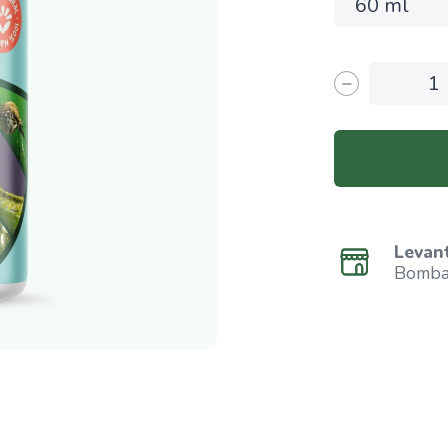
Levan
Bombar