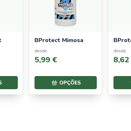
t
BProtect Mimosa
BProt
desde
desde
5
,
99
€
8
,
62
S
OPÇÕES