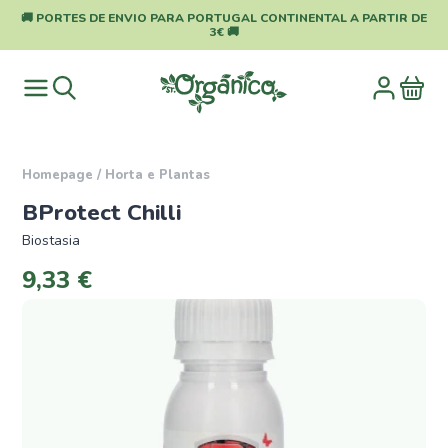
🚚 PORTES DE ENVIO PARA PORTUGAL CONTINENTAL A PARTIR DE
3€ 🚚
Homepage
/
Horta e Plantas
BProtect Chilli
Biostasia
9,33 €