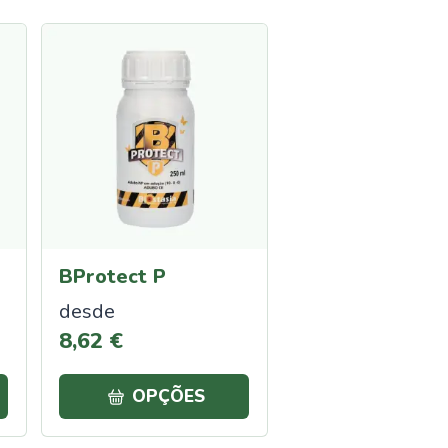
BProtect P
desde
8
,
62
€
OPÇÕES