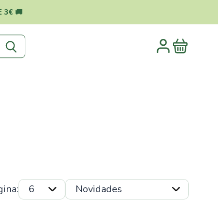
 3€ 🚚
gina: