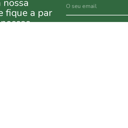
a nossa
e fique a par
 nossas
Ao subscrever a newsletter, consint
email sobre novidades, promoções, 
lido e aceite a
Política de Privacidade