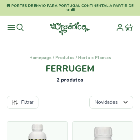
🚚 PORTES DE ENVIO PARA PORTUGAL CONTINENTAL A PARTIR DE
3€ 🚚
Homepage
/
Produtos
/
Horta e Plantas
FERRUGEM
2 produtos
Filtrar
Categorias
Pragas
e
Doenças