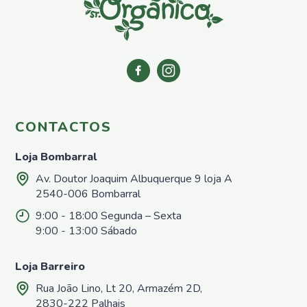
Azoto
Repelentes
Casa e
Jardim
Repelentes
de
Formigas
Repelentes
CONTACTOS
para
Répteis,
Loja Bombarral
Sardões e
Lagartixas
Av. Doutor Joaquim Albuquerque 9 loja A
Repelentes
2540-006 Bombarral
para
9:00 - 18:00 Segunda – Sexta
Caracóis e
Lesmas
9:00 - 13:00 Sábado
Repelentes
para afastar
Loja Barreiro
cães e
Rua João Lino, Lt 20, Armazém 2D,
gatos
2830-222 Palhais