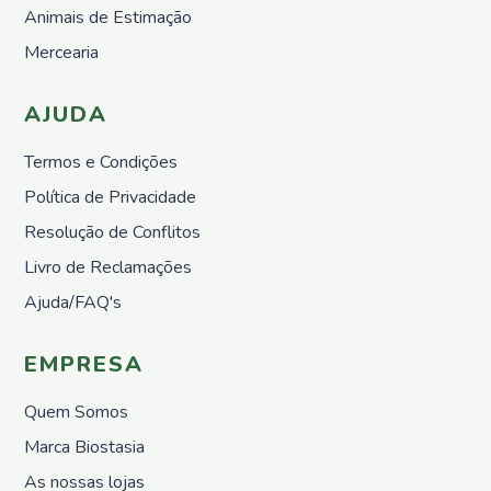
Nemátodos
Animais de Estimação
Armadilhas
Mercearia
Matéria
Orgânica
AJUDA
Líquida
Acessórios
Termos e Condições
Repelentes
Política de Privacidade
em Placas
Resolução de Conflitos
Pronto
a
Livro de Reclamações
utilizar
Ajuda/FAQ's
Casa e
Jardim
Repelentes
EMPRESA
Casa
Quem Somos
Controlo
de
Marca Biostasia
Poeiras
As nossas lojas
Pronto