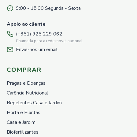
Repelentes
para
9:00 - 18:00 Segunda - Sexta
pombos
Horta e
Apoio ao cliente
Plantas
(+351) 925 229 062
Sementes
Chamada para a rede móvel nacional
Adubos
Envie-nos um email
Orgânicos
Sólidos
Adubos
COMPRAR
Orgânicos
Liquídos
Pragas e Doenças
Proteção
Carência Nutricional
Repelentes
Horta
Repelentes Casa e Jardim
Nutrição
Horta e Plantas
Growth
Casa e Jardim
&
Protect
Biofertilizantes