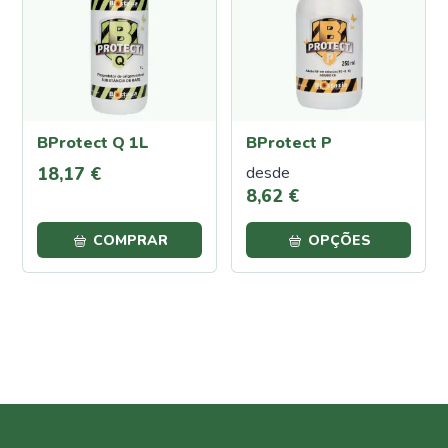
Proteção
Contra
Calor e
Seca
Cochonilha
BProtect Q 1L
BProtect P
Lagartas
18
,
17
€
desde
Oídio
8
,
62
€
Pulgões
(Afídeos)
COMPRAR
OPÇÕES
Míldio
Podridão
Radicular
Traça
da
Couve
Ferrugem
Escaravelho
da Batata