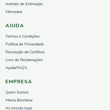
Nemátodos
Animais de Estimação
Armadilhas
Mercearia
Matéria
Orgânica
AJUDA
Líquida
Acessórios
Termos e Condições
Repelentes
Política de Privacidade
em Placas
Resolução de Conflitos
Pronto
a
Livro de Reclamações
utilizar
Ajuda/FAQ's
Casa e
Jardim
Repelentes
EMPRESA
Casa
Quem Somos
Controlo
de
Marca Biostasia
Poeiras
As nossas lojas
Pronto