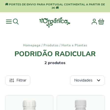
🚚 PORTES DE ENVIO PARA PORTUGAL CONTINENTAL A PARTIR DE
3€ 🚚
Homepage
/
Produtos
/
Horta e Plantas
PODRIDÃO RADICULAR
2 produtos
Filtrar
Categorias
Pragas
e
Doenças