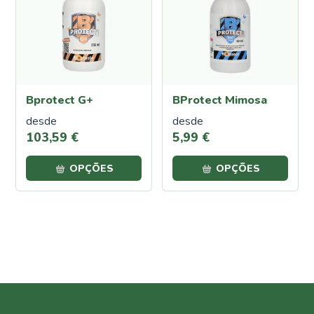
Proteção
Contra
Calor e
Seca
Cochonilha
Bprotect G+
BProtect Mimosa
Lagartas
desde
desde
Oídio
103
,
59
€
5
,
99
€
Pulgões
(Afídeos)
OPÇÕES
OPÇÕES
Míldio
Podridão
Radicular
Traça
da
Couve
Ferrugem
Escaravelho
da Batata