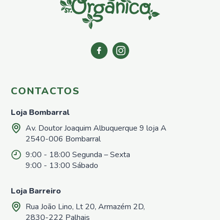
Azoto
Repelentes
Casa e
Jardim
Repelentes
de
Formigas
Repelentes
CONTACTOS
para
Répteis,
Loja Bombarral
Sardões e
Lagartixas
Av. Doutor Joaquim Albuquerque 9 loja A
Repelentes
2540-006 Bombarral
para
9:00 - 18:00 Segunda – Sexta
Caracóis e
Lesmas
9:00 - 13:00 Sábado
Repelentes
para afastar
Loja Barreiro
cães e
Rua João Lino, Lt 20, Armazém 2D,
gatos
2830-222 Palhais