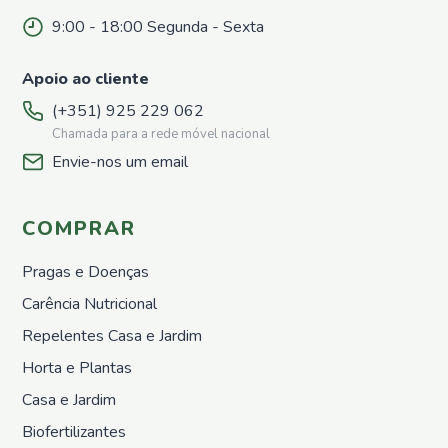
Repelentes
para
9:00 - 18:00 Segunda - Sexta
pombos
Horta e
Apoio ao cliente
Plantas
(+351) 925 229 062
Sementes
Chamada para a rede móvel nacional
Adubos
Envie-nos um email
Orgânicos
Sólidos
Adubos
COMPRAR
Orgânicos
Liquídos
Pragas e Doenças
Proteção
Carência Nutricional
Repelentes
Horta
Repelentes Casa e Jardim
Nutrição
Horta e Plantas
Growth
Casa e Jardim
&
Protect
Biofertilizantes