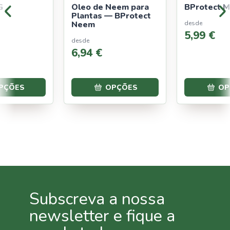
G
Óleo de Neem para
BProtect 
Plantas — BProtect
Neem
desde
5
,
99
€
desde
6
,
94
€
PÇÕES
OPÇÕES
OP
Subscreva a nossa
newsletter e fique a