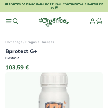
🚚 PORTES DE ENVIO PARA PORTUGAL CONTINENTAL A PARTIR DE
3€ 🚚
Homepage
/
Pragas e Doenças
Bprotect G+
Biostasia
103,59 €