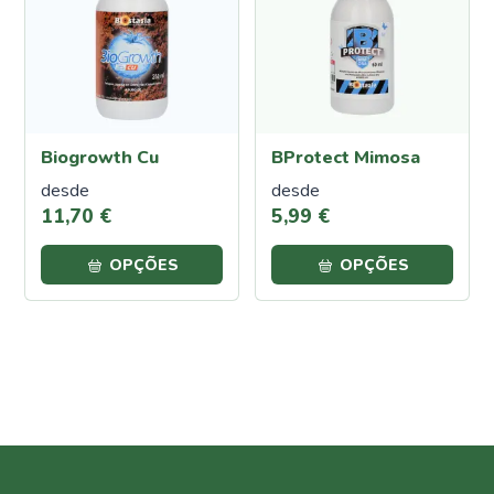
Proteção
Contra
Calor e
Seca
Cochonilha
Biogrowth Cu
BProtect Mimosa
Lagartas
desde
desde
Oídio
11
,
70
€
5
,
99
€
Pulgões
(Afídeos)
OPÇÕES
OPÇÕES
Míldio
Podridão
Radicular
Traça
da
Couve
Ferrugem
Escaravelho
da Batata