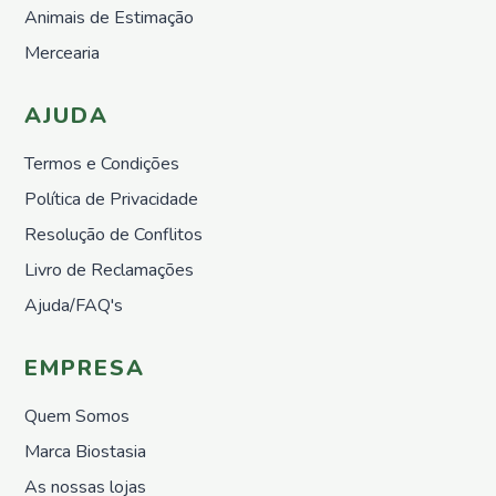
Nemátodos
Animais de Estimação
Armadilhas
Mercearia
Matéria
Orgânica
AJUDA
Líquida
Acessórios
Termos e Condições
Repelentes
Política de Privacidade
em Placas
Resolução de Conflitos
Pronto
a
Livro de Reclamações
utilizar
Ajuda/FAQ's
Casa e
Jardim
Repelentes
EMPRESA
Casa
Quem Somos
Controlo
de
Marca Biostasia
Poeiras
As nossas lojas
Pronto