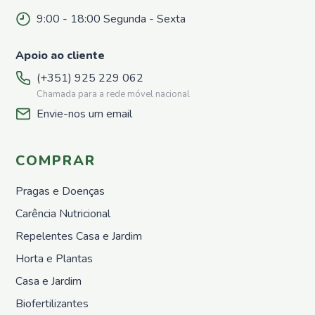
Repelentes
para
9:00 - 18:00 Segunda - Sexta
pombos
Horta e
Apoio ao cliente
Plantas
(+351) 925 229 062
Sementes
Chamada para a rede móvel nacional
Adubos
Envie-nos um email
Orgânicos
Sólidos
Adubos
COMPRAR
Orgânicos
Liquídos
Pragas e Doenças
Proteção
Carência Nutricional
Repelentes
Horta
Repelentes Casa e Jardim
Nutrição
Horta e Plantas
Growth
Casa e Jardim
&
Protect
Biofertilizantes