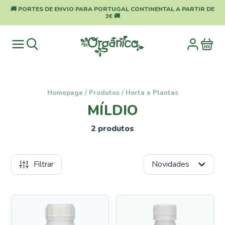
🚚 PORTES DE ENVIO PARA PORTUGAL CONTINENTAL A PARTIR DE
3€ 🚚
Homepage
/
Produtos
/
Horta e Plantas
MÍLDIO
2 produtos
Filtrar
Categorias
Pragas
e
Doenças