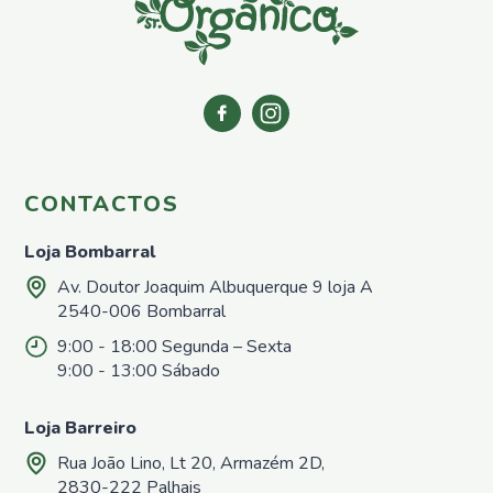
Azoto
Repelentes
Casa e
Jardim
Repelentes
de
Formigas
Repelentes
CONTACTOS
para
Répteis,
Loja Bombarral
Sardões e
Lagartixas
Av. Doutor Joaquim Albuquerque 9 loja A
Repelentes
2540-006 Bombarral
para
9:00 - 18:00 Segunda – Sexta
Caracóis e
Lesmas
9:00 - 13:00 Sábado
Repelentes
para afastar
Loja Barreiro
cães e
Rua João Lino, Lt 20, Armazém 2D,
gatos
2830-222 Palhais