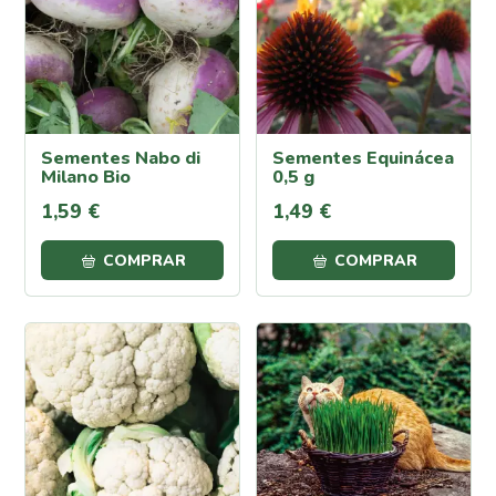
Proteção
Contra
Calor e
Seca
Cochonilha
Sementes Nabo di
Sementes Equinácea
Lagartas
Milano Bio
0,5 g
Oídio
1
,
59
€
1
,
49
€
Pulgões
(Afídeos)
COMPRAR
COMPRAR
Míldio
Podridão
Radicular
Traça
da
Couve
Ferrugem
Escaravelho
da Batata