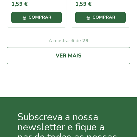
Azoto
1
,
59
€
1
,
59
€
Repelentes
COMPRAR
COMPRAR
Casa e
Jardim
Repelentes
de
A mostrar
6
de
29
Formigas
Repelentes
VER MAIS
para
Répteis,
Sardões e
Lagartixas
Repelentes
para
Caracóis e
Lesmas
Repelentes
Subscreva a nossa
para afastar
cães e
newsletter e fique a
gatos