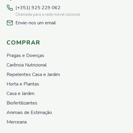
a
(+351) 925 229 062
Utilizar
Chamada para a rede móvel nacional
Para
Envie-nos um email
Diluir
Biofertilizantes
Animais
COMPRAR
de
Estimação
Pragas e Doenças
PetLine
Carência Nutricional
Produtos
Repelentes Casa e Jardim
de
Higiene
Horta e Plantas
Alimentação
Casa e Jardim
Animal
Biofertilizantes
Mercearia
Animais de Estimação
Chás e
Infusões
Mercearia