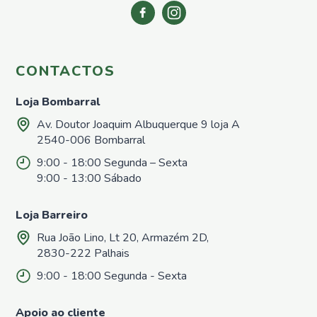
Nemátodos
Armadilhas
Matéria
Orgânica
CONTACTOS
Líquida
Acessórios
Loja Bombarral
Repelentes
Av. Doutor Joaquim Albuquerque 9 loja A
em Placas
2540-006 Bombarral
Pronto
9:00 - 18:00 Segunda – Sexta
a
utilizar
9:00 - 13:00 Sábado
Casa e
Jardim
Loja Barreiro
Repelentes
Rua João Lino, Lt 20, Armazém 2D,
Casa
2830-222 Palhais
Controlo
9:00 - 18:00 Segunda - Sexta
de
Poeiras
Apoio ao cliente
Pronto