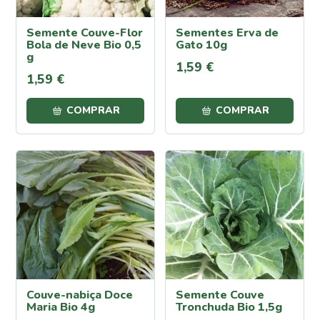
Fumagina
Semente Couve-Flor
Sementes Erva de
Mosca
Bola de Neve Bio 0,5
Gato 10g
Branca
g
1
,
59
€
Carência
1
,
59
€
Nutricional
Carência
COMPRAR
COMPRAR
de
Ferro
Carência
de
Potássio
Carência
de
Fósforo
Carência
de
Magnésio
Couve-nabiça Doce
Semente Couve
Carência
Maria Bio 4g
Tronchuda Bio 1,5g
de