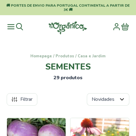
🚚 PORTES DE ENVIO PARA PORTUGAL CONTINENTAL A PARTIR DE
3€ 🚚
Homepage
/
Produtos
/
Casa e Jardim
SEMENTES
29 produtos
Filtrar
Categorias
Pragas
e
Doenças