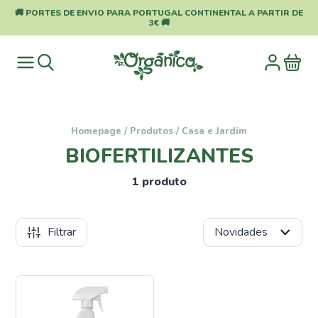
🚚 PORTES DE ENVIO PARA PORTUGAL CONTINENTAL A PARTIR DE
3€ 🚚
Homepage
/
Produtos
/
Casa e Jardim
BIOFERTILIZANTES
1 produto
Filtrar
Categorias
Pragas
e
Doenças