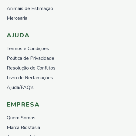
Nemátodos
Animais de Estimação
Armadilhas
Mercearia
Matéria
Orgânica
Líquida
AJUDA
Acessórios
Termos e Condições
Repelentes
em Placas
Política de Privacidade
Pronto
Resolução de Conflitos
a
utilizar
Livro de Reclamações
Casa e
Ajuda/FAQ's
Jardim
Repelentes
EMPRESA
Casa
Controlo
Quem Somos
de
Poeiras
Marca Biostasia
Pronto