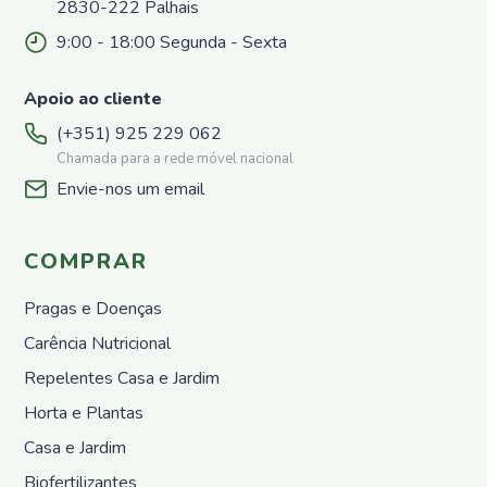
Repelentes
2830-222 Palhais
para
9:00 - 18:00 Segunda - Sexta
pombos
Horta e
Plantas
Apoio ao cliente
Sementes
(+351) 925 229 062
Adubos
Chamada para a rede móvel nacional
Orgânicos
Envie-nos um email
Sólidos
Adubos
Orgânicos
COMPRAR
Liquídos
Proteção
Pragas e Doenças
Repelentes
Carência Nutricional
Horta
Repelentes Casa e Jardim
Nutrição
Horta e Plantas
Growth
&
Casa e Jardim
Protect
Biofertilizantes