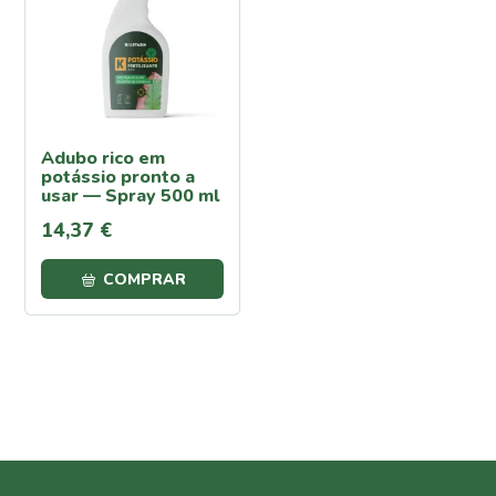
Proteção
Contra
Calor e
Seca
Cochonilha
Adubo rico em
Lagartas
potássio pronto a
Oídio
usar — Spray 500 ml
Pulgões
14
,
37
€
(Afídeos)
Míldio
COMPRAR
Podridão
Radicular
Traça
da
Couve
Ferrugem
Escaravelho
da Batata