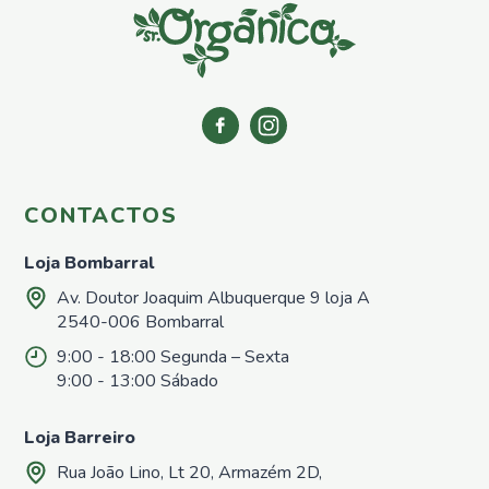
Azoto
Repelentes
Casa e
Jardim
Repelentes
de
Formigas
Repelentes
para
CONTACTOS
Répteis,
Sardões e
Loja Bombarral
Lagartixas
Av. Doutor Joaquim Albuquerque 9 loja A
Repelentes
2540-006 Bombarral
para
Caracóis e
9:00 - 18:00 Segunda – Sexta
Lesmas
9:00 - 13:00 Sábado
Repelentes
para afastar
Loja Barreiro
cães e
gatos
Rua João Lino, Lt 20, Armazém 2D,