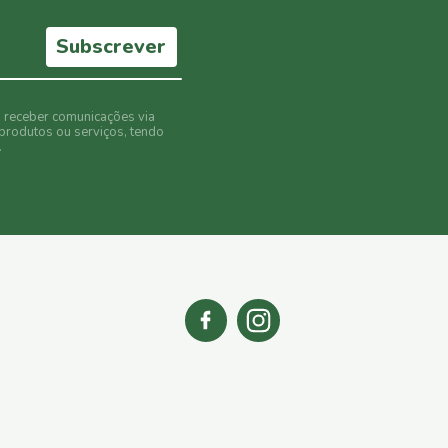
Subscrever
o receber comunicações via
produtos ou serviços, tendo
.