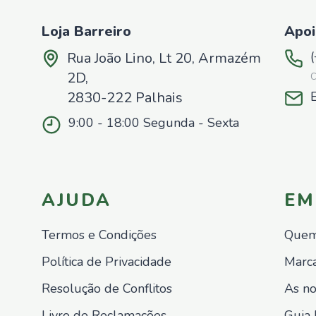
Loja Barreiro
Apoi
Rua João Lino, Lt 20, Armazém
2D,
C
2830-222 Palhais
9:00 - 18:00 Segunda - Sexta
AJUDA
EM
Termos e Condições
Quem
Política de Privacidade
Marca
Resolução de Conflitos
As no
Livro de Reclamações
Guia 