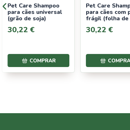
Pet Care Shampoo
Pet Care Sham
para cães universal
para cães com 
(grão de soja)
frágil (folha de
250 ml
30
,
22
€
30
,
22
€
COMPRAR
COMPR