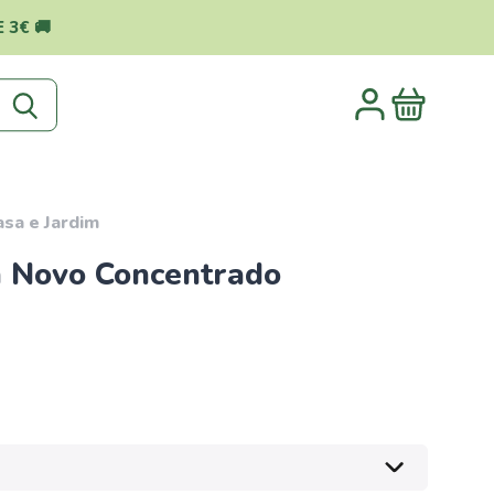
 3€ 🚚
asa e Jardim
 Novo Concentrado