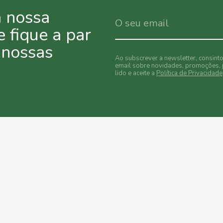
a nossa
e fique a par
 nossas
Ao subscrever a newsletter, consint
email sobre novidades, promoções, 
lido e aceite a
Política de Privacidade