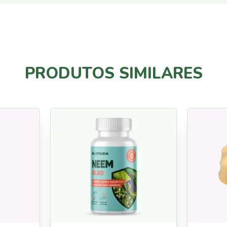
tos, Pulgas, Carraças e Carrapatos;
imais (canis, estábulos, galinheiros, entre outros);
em odor desagradável;
s e todos os tipos de pelagem.
 revitalizantes.
PRODUTOS SIMILARES
ho à pelagem.
silicone