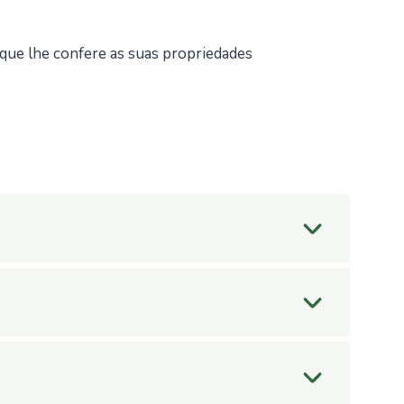
que lhe confere as suas propriedades
 e impedem o normal desenvolvimento
o para a lavagem de habitats dos