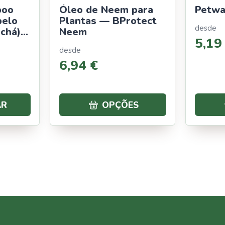
poo
Óleo de Neem para
Petwa
pelo
Plantas — BProtect
desde
 chá)
Neem
5
,
19
desde
6
,
94
€
AR
OPÇÕES