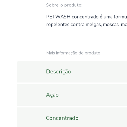
Sobre o produto:
PETWASH concentrado é uma formulaç
repelentes contra melgas, moscas, mosq
Mais informação de produto
Descrição
As substâncias presentes no extrato
dos insetos predadores.
Ação
PETWASH concentrado é indicado par
animais (canis, estábulos, coelheiras, 
Indicado para todas as raças de cães 
Concentrado
Este produto tem origem totalmente bio