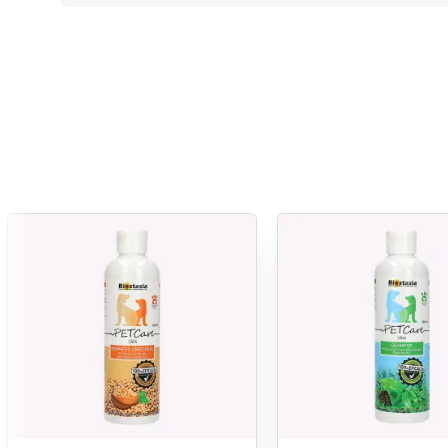
60ml dá para 12L
- Eficaz contra Melgas, Moscas, Mosqui
250ml dá para 50L
- Permite a lavagem dos habitats dos an
1L dá para 200L
- Inofensivo para pessoas e animais S
- Indicado para todas as raças de cãe
- Propriedades amaciantes, nutritivas e
- Limpa suavemente e traz força e bril
- Sem corantes, sem parabenos e sem 