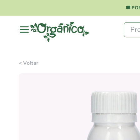
🚚 PO
Pro
< Voltar